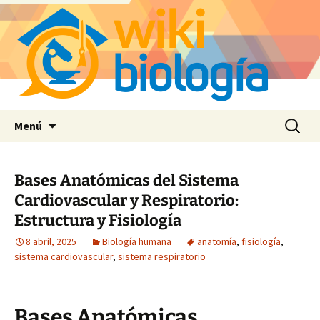
Saltar
Buscar:
Menú
al
contenido
Bases Anatómicas del Sistema
Cardiovascular y Respiratorio:
Estructura y Fisiología
8 abril, 2025
Biología humana
anatomía
,
fisiología
,
sistema cardiovascular
,
sistema respiratorio
Bases Anatómicas