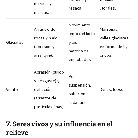
marinas y
resaca.
litorales.
mareas.
Movimiento
Arrastre de
Morrenas,
lento del hielo
rocas y hielo
valles glaciares
Glaciares
y los
(abrasión y
en forma de U,
materiales
arranque).
circos.
englobados.
Abrasión (pulido
Por
y desgaste) y
suspensión,
Viento
deflación
Dunas, loess.
saltación o
(arrastre de
rodadura.
partículas finas).
7. Seres vivos y su influencia en el
relieve