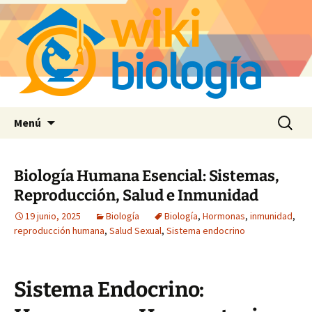
Saltar
Buscar:
Menú
al
contenido
Biología Humana Esencial: Sistemas,
Reproducción, Salud e Inmunidad
19 junio, 2025
Biología
Biología
,
Hormonas
,
inmunidad
,
reproducción humana
,
Salud Sexual
,
Sistema endocrino
Sistema Endocrino: