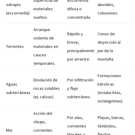
superficial de
escorrentía
salvajes
aluviales,
materiales
difusa o
(escorrentía)
coluviones.
sueltos.
concentrada.
Arranque
Rápido y
Conos de
violento de
breve,
deyección al
Torrentes
materiales en
principalmente
pie de la
cauces
por arrastre.
montaña.
temporales.
Formaciones
Disolución de
Por infiltración
Aguas
kársticas
rocas solubles
y flujo
subterráneas
(estalactitas,
(ej. calizas).
subterráneo.
estalagmitas).
Acción del
Por olas,
Playas, barras,
oleaje,
corrientes
tómbolos,
Mar
corrientes
litorales y
flechas