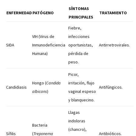
SÍNTOMAS
ENFERMEDAD
PATÓGENO
TRATAMIENTO
PRINCIPALES
Fiebre,
VIH (Virus de
infecciones
SIDA
Inmunodeficiencia
oportunistas,
Antirretrovirales.
Humana)
pérdida de
peso.
Picor,
Hongo (
Candida
irritación, flujo
Candidiasis
Antifúngicos.
albicans
)
vaginal espeso
y blanquecino.
Llagas
indoloras
Bacteria
(chancro),
Sífilis
(
Treponema
Antibióticos.