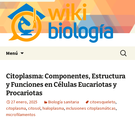
Saltar
Buscar:
Menú
al
contenido
Citoplasma: Componentes, Estructura
y Funciones en Células Eucariotas y
Procariotas
27 enero, 2025
Biología sanitaria
citoesqueleto
,
citoplasma
,
citosol
,
hialoplasma
,
inclusiones citoplasmáticas
,
microfilamentos