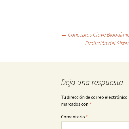
Navegación
←
Conceptos Clave Bioquímic
Evolución del Siste
de
entradas
Deja una respuesta
Tu dirección de correo electrónico 
marcados con
*
Comentario
*