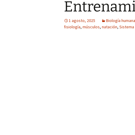
Entrenami
1 agosto, 2025
Biología human
fisiología
,
músculos
,
natación
,
Sistema