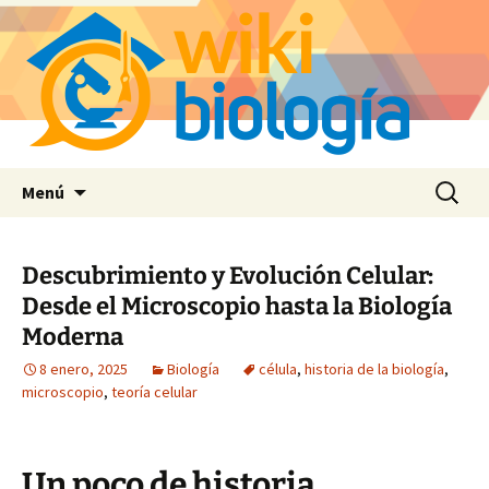
Saltar
Buscar:
Menú
al
contenido
Descubrimiento y Evolución Celular:
Desde el Microscopio hasta la Biología
Moderna
8 enero, 2025
Biología
célula
,
historia de la biología
,
microscopio
,
teoría celular
Un poco de historia