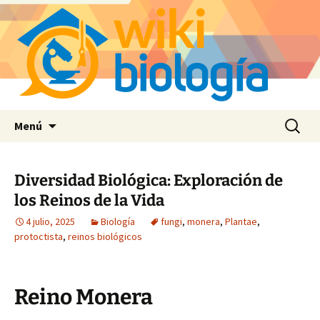
Saltar
Buscar:
Menú
al
contenido
Diversidad Biológica: Exploración de
los Reinos de la Vida
4 julio, 2025
Biología
fungi
,
monera
,
Plantae
,
protoctista
,
reinos biológicos
Reino Monera