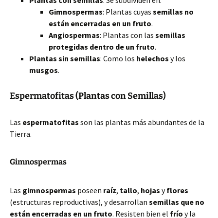
Plantas con semillas
: Se subdividen en:
Gimnospermas
: Plantas cuyas
semillas no
están encerradas en un fruto
.
Angiospermas
: Plantas con las
semillas
protegidas dentro de un fruto
.
Plantas sin semillas
: Como los
helechos
y los
musgos
.
Espermatofitas (Plantas con Semillas)
Las
espermatofitas
son las plantas más abundantes de la
Tierra.
Gimnospermas
Las
gimnospermas
poseen
raíz
,
tallo
,
hojas
y
flores
(estructuras reproductivas), y desarrollan
semillas que no
están encerradas en un fruto
. Resisten bien el
frío
y la