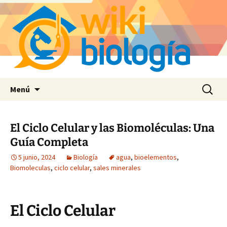
Saltar
Buscar:
Menú
al
contenido
El Ciclo Celular y las Biomoléculas: Una
Guía Completa
5 junio, 2024
Biología
agua
,
bioelementos
,
Biomoleculas
,
ciclo celular
,
sales minerales
El Ciclo Celular