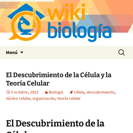
Saltar
Buscar:
Menú
al
contenido
El Descubrimiento de la Célula y la
Teoría Celular
3 octubre, 2023
Biología
célula
,
descubrimiento
,
núcleo celular
,
organización
,
teoría celular
El Descubrimiento de la