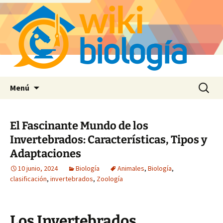
Saltar
Buscar:
Menú
al
contenido
El Fascinante Mundo de los
Invertebrados: Características, Tipos y
Adaptaciones
10 junio, 2024
Biología
Animales
,
Biología
,
clasificación
,
invertebrados
,
Zoología
Los Invertebrados