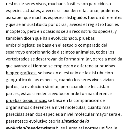
restos de seres vivos, muchuos fosiles son parecidos a
especies actuales, alveces se pueden relacionar, podemos
asi saber que muchas especies distiguidos fueron diferentes
y que se an sustituido por otras , aveces el registro fosil es
incopleto, pero en ocasions se an reconstruido species, y
tambien dicen que han evolucionado.
pruebas
embriologicas:
se basa en el estudio comparado del
sesarroyo embrionario de distintos animales, todos los
vertebrados se desarroyan de forma similar, otros a medida
que avanza el tiempo se empiezan a diferenciar
pruebas
biogeograficas:
se basa en el estudio de la distribucion
geografica de las especies, cuando los seres vivos vivian
juntos, la evolucion similar, pero cuando se les aislan
partes, estas tienden a evolucionarde forma diferente
pruebas bioquimicas:
se basa en la comparacion de
organismos diferentes a nivel moleculas, cuanto mas
parecidas sean dos especies a nivel molecular mayor sera el
parentesco evolutivo teoria
sintetica de la
evolucion((neodarwismo):
se llama asi porque unifica la