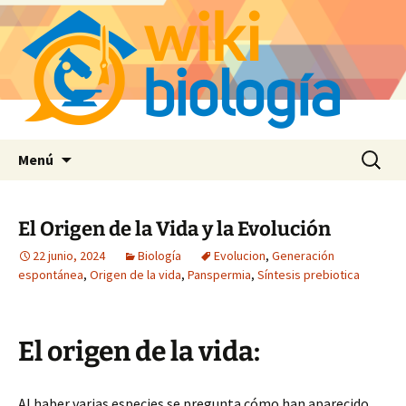
Saltar
Buscar:
Menú
al
contenido
El Origen de la Vida y la Evolución
22 junio, 2024
Biología
Evolucion
,
Generación
espontánea
,
Origen de la vida
,
Panspermia
,
Síntesis prebiotica
El origen de la vida:
Al haber varias especies se pregunta cómo han aparecido.