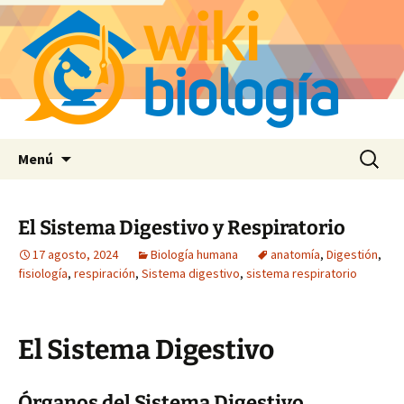
Saltar
Buscar:
Menú
al
contenido
El Sistema Digestivo y Respiratorio
17 agosto, 2024
Biología humana
anatomía
,
Digestión
,
fisiología
,
respiración
,
Sistema digestivo
,
sistema respiratorio
El Sistema Digestivo
Órganos del Sistema Digestivo