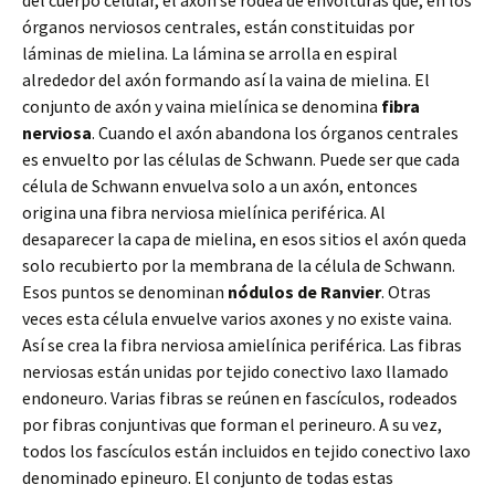
del cuerpo celular, el axón se rodea de envolturas que, en los
órganos nerviosos centrales, están constituidas por
láminas de mielina. La lámina se arrolla en espiral
alrededor del axón formando así la vaina de mielina. El
conjunto de axón y vaina mielínica se denomina
fibra
nerviosa
. Cuando el axón abandona los órganos centrales
es envuelto por las células de Schwann. Puede ser que cada
célula de Schwann envuelva solo a un axón, entonces
origina una fibra nerviosa mielínica periférica. Al
desaparecer la capa de mielina, en esos sitios el axón queda
solo recubierto por la membrana de la célula de Schwann.
Esos puntos se denominan
nódulos de Ranvier
. Otras
veces esta célula envuelve varios axones y no existe vaina.
Así se crea la fibra nerviosa amielínica periférica. Las fibras
nerviosas están unidas por tejido conectivo laxo llamado
endoneuro. Varias fibras se reúnen en fascículos, rodeados
por fibras conjuntivas que forman el perineuro. A su vez,
todos los fascículos están incluidos en tejido conectivo laxo
denominado epineuro. El conjunto de todas estas