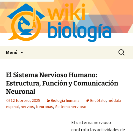
Saltar
Buscar:
Menú
al
contenido
El Sistema Nervioso Humano:
Estructura, Función y Comunicación
Neuronal
12 febrero, 2025
Biología humana
Encéfalo
,
médula
espinal
,
nervios
,
Neuronas
,
Sistema nervioso
El sistema nervioso
controla las actividades de