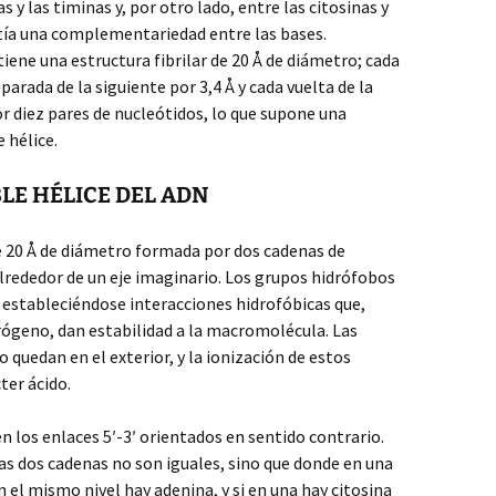
 y las timinas y, por otro lado, entre las citosinas y
stía una complementariedad entre las bases.
tiene una estructura fibrilar de 20 Å de diámetro; cada
parada de la siguiente por 3,4 Å y cada vuelta de la
r diez pares de nucleótidos, lo que supone una
 hélice.
BLE HÉLICE DEL ADN
e 20 Å de diámetro formada por dos cadenas de
lrededor de un eje imaginario. Los grupos hidrófobos
, estableciéndose interacciones hidrofóbicas que,
rógeno, dan estabilidad a la macromolécula. Las
 quedan en el exterior, y la ionización de estos
ter ácido.
n los enlaces 5′-3′ orientados en sentido contrario.
as dos cadenas no son iguales, sino que donde en una
n el mismo nivel hay adenina, y si en una hay citosina