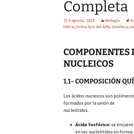
Completa
9 agosto, 2024
Biología
á
hélice
,
Estructura del ADN
,
Genética
,
nu
COMPONENTES D
NUCLEICOS
1.1- COMPOSICIÓN QU
Los ácidos nucleicos son polímero
formados por la unión de
nucleótidos.
Ácido fosfórico:
se encuent
en los nucleótidos en forma