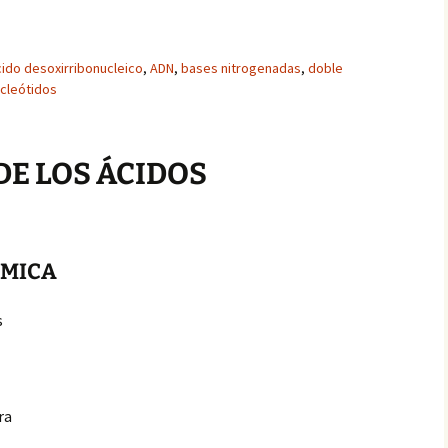
cido desoxirribonucleico
,
ADN
,
bases nitrogenadas
,
doble
cleótidos
E LOS ÁCIDOS
ÍMICA
s
ra