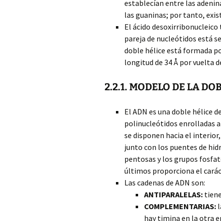
establecían entre las adeninas
las guaninas; por tanto, exi
El ácido desoxirribonucleico 
pareja de nucleótidos está se
doble hélice está formada po
longitud de 34 Å por vuelta de
2.2.1. MODELO DE LA DO
El ADN es una doble hélice d
polinucleótidos enrolladas a
se disponen hacia el interior
junto con los puentes de hid
pentosas y los grupos fosfato
últimos proporciona el carác
Las cadenas de ADN son:
ANTIPARALELAS:
tiene
COMPLEMENTARIAS:
l
hay timina en la otra e