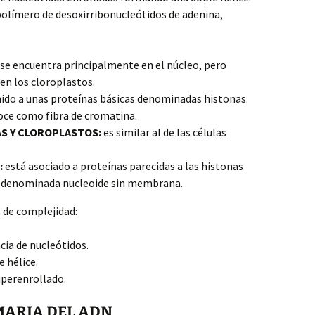
olímero de desoxirribonucleótidos de adenina,
se encuentra principalmente en el núcleo, pero
en los cloroplastos.
ido a unas proteínas básicas denominadas histonas.
oce como fibra de cromatina.
S Y CLOROPLASTOS:
es similar al de las células
:
está asociado a proteínas parecidas a las histonas
 denominada nucleoide sin membrana.
 de complejidad:
cia de nucleótidos.
 hélice.
uperenrollado.
MARIA DEL ADN