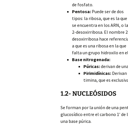
de fosfato.
Pentosa:
Puede ser de dos
tipos: la ribosa, que es la que
se encuentra en los ARN, o l
2-desoxirribosa. El nombre 2
desoxirribosa hace referenci
a que es una ribosa en la que
falta un grupo hidroxilo en 
Base nitrogenada:
Púricas:
derivan de un
Pirimidínicas:
Derivan 
timina, que es exclusiva
1.2- NUCLEÓSIDOS
Se forman por la unión de una pen
glucosídico entre el carbono 1′ de 
una base púrica.