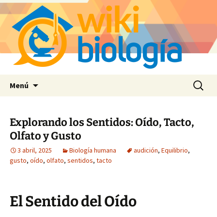
Saltar
Buscar:
Menú
al
contenido
Explorando los Sentidos: Oído, Tacto,
Olfato y Gusto
3 abril, 2025
Biología humana
audición
,
Equilibrio
,
gusto
,
oído
,
olfato
,
sentidos
,
tacto
El Sentido del Oído