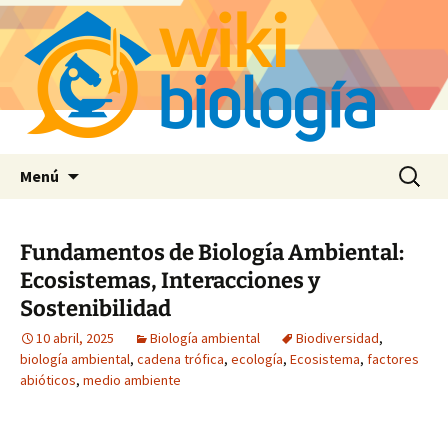
Saltar
Buscar:
Menú
al
contenido
Fundamentos de Biología Ambiental:
Ecosistemas, Interacciones y
Sostenibilidad
10 abril, 2025
Biología ambiental
Biodiversidad
,
biología ambiental
,
cadena trófica
,
ecología
,
Ecosistema
,
factores
abióticos
,
medio ambiente