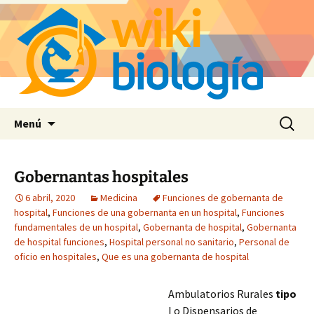
Saltar
Buscar:
Menú
al
contenido
Gobernantas hospitales
6 abril, 2020
Medicina
Funciones de gobernanta de
hospital
,
Funciones de una gobernanta en un hospital
,
Funciones
fundamentales de un hospital
,
Gobernanta de hospital
,
Gobernanta
de hospital funciones
,
Hospital personal no sanitario
,
Personal de
oficio en hospitales
,
Que es una gobernanta de hospital
Ambulatorios Rurales
tipo
I o Dispensarios de