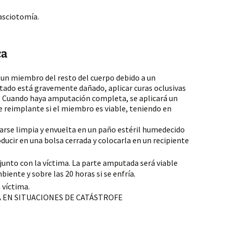
fasciotomía.
ca
un miembro del resto del cuerpo debido a un
ado está gravemente dañado, aplicar curas oclusivas
a. Cuando haya amputación completa, se aplicará un
de reimplante si el miembro es viable, teniendo en
rse limpia y envuelta en un paño estéril humedecido
oducir en una bolsa cerrada y colocarla en un recipiente
junto con la víctima. La parte amputada será viable
iente y sobre las 20 horas si se enfría.
a víctima.
A EN SITUACIONES DE CATÁSTROFE