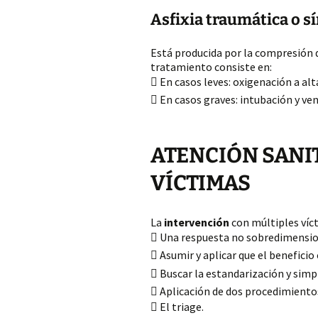
Asfixia traumática o 
Está producida por la compresión d
tratamiento consiste en:
 En casos leves: oxigenación a al
 En casos graves: intubación y ve
ATENCIÓN SANI
VÍCTIMAS
La
intervención
con múltiples víc
 Una respuesta no sobredimensi
 Asumir y aplicar que el beneficio 
 Buscar la estandarización y simpl
 Aplicación de dos procedimiento
 El triage.