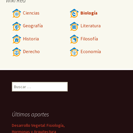
Wiki Red
Ciencias
Biología
Geografía
Literatura
Historia
Filosofía
Derecho
Economía
Buscar:
Últimos aportes
Desarrollo Vegetal: Fisiología,
Hormonas y Arquitectura