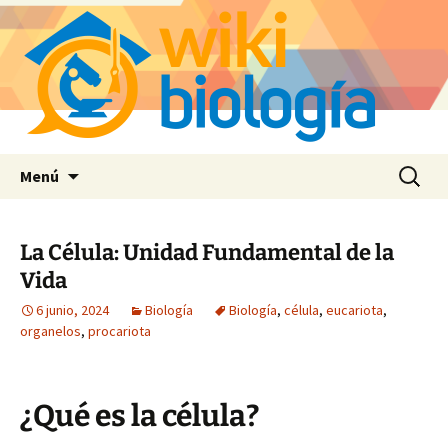
Saltar
Buscar:
Menú
al
contenido
La Célula: Unidad Fundamental de la
Vida
6 junio, 2024
Biología
Biología
,
célula
,
eucariota
,
organelos
,
procariota
¿Qué es la célula?