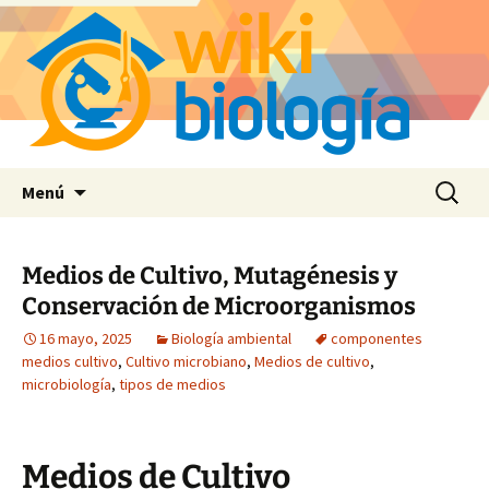
Saltar
Buscar:
Menú
al
contenido
Medios de Cultivo, Mutagénesis y
Conservación de Microorganismos
16 mayo, 2025
Biología ambiental
componentes
medios cultivo
,
Cultivo microbiano
,
Medios de cultivo
,
microbiología
,
tipos de medios
Medios de Cultivo