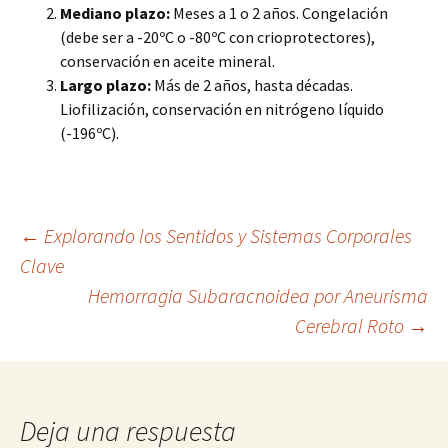
Mediano plazo:
Meses a 1 o 2 años. Congelación
(debe ser a -20ºC o -80ºC con crioprotectores),
conservación en aceite mineral.
Largo plazo:
Más de 2 años, hasta décadas.
Liofilización, conservación en nitrógeno líquido
(-196ºC).
Navegación
←
Explorando los Sentidos y Sistemas Corporales
Clave
Hemorragia Subaracnoidea por Aneurisma
de
Cerebral Roto
→
entradas
Deja una respuesta