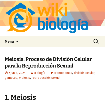
Saltar
Buscar:
Menú
al
contenido
Meiosis: Proceso de División Celular
para la Reproducción Sexual
7 junio, 2024
Biología
cromosomas
,
división celular
,
gametos
,
meiosis
,
reproducción sexual
1. Meiosis