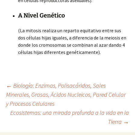
en células reproductoras asexuales).
A Nivel Genético
(La mitosis realiza un reparto equitativo entre sus
dos células hijas iguales, a diferencia de la meiosis en
donde los cromosomas se combinan al azar dando 4
células hijas diferentes genéticamente).
Navegación
←
Biología: Enzimas, Polisacáridos, Sales
Minerales, Grasas, Ácidos Nucleicos, Pared Celular
y Procesos Celulares
de
Ecosistemas: una mirada profunda a la vida en la
Tierra
→
entradas