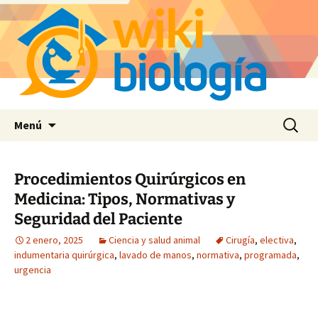
Saltar
Buscar:
Menú
al
contenido
Procedimientos Quirúrgicos en
Medicina: Tipos, Normativas y
Seguridad del Paciente
2 enero, 2025
Ciencia y salud animal
Cirugía
,
electiva
,
indumentaria quirúrgica
,
lavado de manos
,
normativa
,
programada
,
urgencia