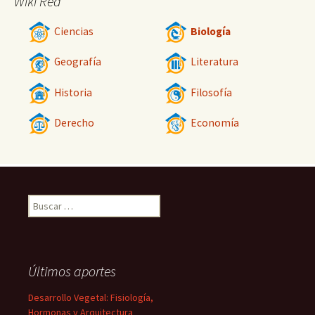
Wiki Red
Ciencias
Biología
Geografía
Literatura
Historia
Filosofía
Derecho
Economía
Buscar:
Últimos aportes
Desarrollo Vegetal: Fisiología,
Hormonas y Arquitectura