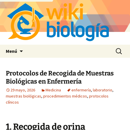
Saltar
Buscar:
Menú
al
contenido
Protocolos de Recogida de Muestras
Biológicas en Enfermería
29 mayo, 2026
Medicina
enfermería
,
laboratorio
,
muestras biológicas
,
procedimientos médicos
,
protocolos
clínicos
1. Recogida de orina