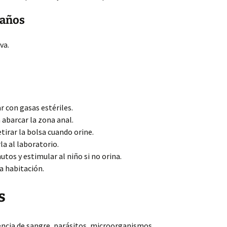
 años
va.
ar con gasas estériles.
n abarcar la zona anal.
retirar la bolsa cuando orine.
la al laboratorio.
tos y estimular al niño si no orina.
a habitación.
s
sencia de sangre, parásitos, microorganismos,