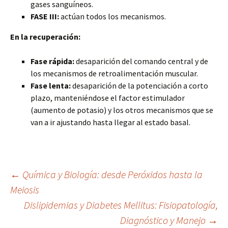
gases sanguíneos.
FASE III:
actúan todos los mecanismos.
En la recuperación:
Fase rápida:
desaparición del comando central y de
los mecanismos de retroalimentación muscular.
Fase lenta:
desaparición de la potenciación a corto
plazo, manteniéndose el factor estimulador
(aumento de potasio) y los otros mecanismos que se
van a ir ajustando hasta llegar al estado basal.
Navegación
←
Química y Biología: desde Peróxidos hasta la
Meiosis
Dislipidemias y Diabetes Mellitus: Fisiopatología,
de
Diagnóstico y Manejo
→