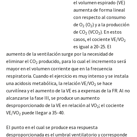
el volumen espirado (VE)
aumenta de forma lineal
con respecto al consumo
de O
(O
) y a la producción
2
2
de CO
(VCO
). En estos
2
2
casos, el cociente VE/VO
2
es igual a 20-25. El
aumento de la ventilación surge por la necesidad de
eliminar el CO
producido, para lo cual el incremento será
2
mayor en el volumen corriente que en la frecuencia
respiratoria. Cuando el ejercicio es muy intenso y se instala
una acidosis metabólica,
la relación VE/VO
se hace
2
curvilínea y el aumento de la VE es a expensas de la FR. Al no
alcanzarse la fase III, se produce un aumento
desproporcionado de la VE en relación al VO
; el cociente
2
VE/VO
puede llegar a 35-40.
2
El punto en el cual se produce esa respuesta
desproporcionada es el umbral ventilatorio y corresponde