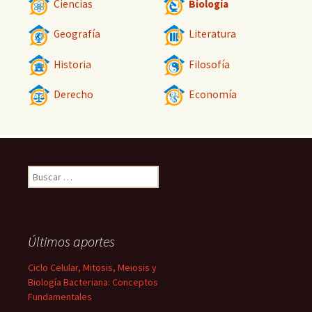
Ciencias
Biología
Geografía
Literatura
Historia
Filosofía
Derecho
Economía
Buscar:
Últimos aportes
Ciclo Celular, Mitosis, Meiosis y
Biología Bacteriana: Conceptos
Fundamentales