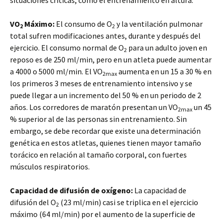
situaciones críticas, como el entrenamiento en altura.
VO
Máximo:
El consumo de O
y la ventilación pulmonar
2
2
total sufren modificaciones antes, durante y después del
ejercicio. El consumo normal de O
para un adulto joven en
2
reposo es de 250 ml/min, pero en un atleta puede aumentar
a 4000 o 5000 ml/min. El VO
aumenta en un 15 a 30 % en
2max
los primeros 3 meses de entrenamiento intensivo y se
puede llegar a un incremento del 50 % en un periodo de 2
años. Los corredores de maratón presentan un VO
un 45
2max
% superior al de las personas sin entrenamiento. Sin
embargo, se debe recordar que existe una determinación
genética en estos atletas, quienes tienen mayor tamaño
torácico en relación al tamaño corporal, con fuertes
músculos respiratorios.
Capacidad de difusión de oxígeno:
La capacidad de
difusión del O
(23 ml/min) casi se triplica en el ejercicio
2
máximo (64 ml/min) por el aumento de la superficie de