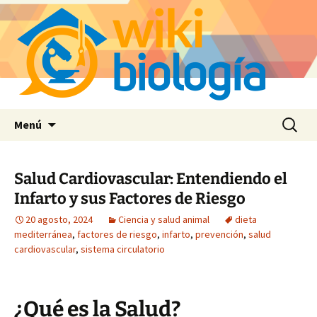
Saltar
Buscar:
Menú
al
contenido
Salud Cardiovascular: Entendiendo el
Infarto y sus Factores de Riesgo
20 agosto, 2024
Ciencia y salud animal
dieta
mediterránea
,
factores de riesgo
,
infarto
,
prevención
,
salud
cardiovascular
,
sistema circulatorio
¿Qué es la Salud?