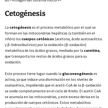
alt=»Imagen del sistema motor»>
Cetogénesis
La
cetogénesis
es el proceso metabólico por el cual se
forman en las mitocondrias hepáticas (y también en el
riñón) los
cuerpos cetónicos
(acetona, ácido acetoacético
y β-hidroxibutirico) por la oxidación (β-oxidación)
metabólica de los ácidos grasos, mediada por la
carnitina
,
que transporta los restos de ácidos grasos para su
oxidación.
Este proceso tiene lugar cuando la
gluconeogénesis
es
activa, ya que induce una disminución en los niveles de
oxalacético, impidiendo que el acetil-CoA de la β-oxidación
se oxide completamente en el ciclo de Krebs. El acetil-CoA
se acumula en las mitocondrias, y este exceso deriva en la
producción de cuerpos cetónicos. Estos metabolitos