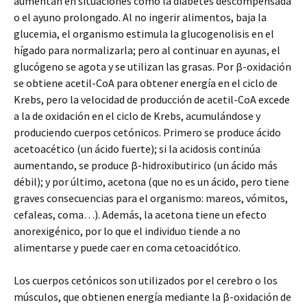
aumentan en situaciones como la diabetes descompensada
o el ayuno prolongado. Al no ingerir alimentos, baja la
glucemia, el organismo estimula la glucogenolisis en el
hígado para normalizarla; pero al continuar en ayunas, el
glucógeno se agota y se utilizan las grasas. Por β-oxidación
se obtiene acetil-CoA para obtener energía en el ciclo de
Krebs, pero la velocidad de producción de acetil-CoA excede
a la de oxidación en el ciclo de Krebs, acumulándose y
produciendo cuerpos cetónicos. Primero se produce ácido
acetoacético (un ácido fuerte); si la acidosis continúa
aumentando, se produce β-hidroxibutirico (un ácido más
débil); y por último, acetona (que no es un ácido, pero tiene
graves consecuencias para el organismo: mareos, vómitos,
cefaleas, coma…). Además, la acetona tiene un efecto
anorexigénico, por lo que el individuo tiende a no
alimentarse y puede caer en coma cetoacidótico.
Los cuerpos cetónicos son utilizados por el cerebro o los
músculos, que obtienen energía mediante la β-oxidación de