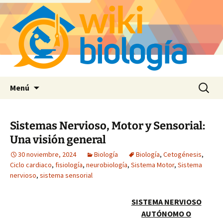
Saltar
Buscar:
Menú
al
contenido
Sistemas Nervioso, Motor y Sensorial:
Una visión general
30 noviembre, 2024
Biología
Biología
,
Cetogénesis
,
Ciclo cardiaco
,
fisiología
,
neurobiología
,
Sistema Motor
,
Sistema
nervioso
,
sistema sensorial
SISTEMA NERVIOSO
AUTÓNOMO O