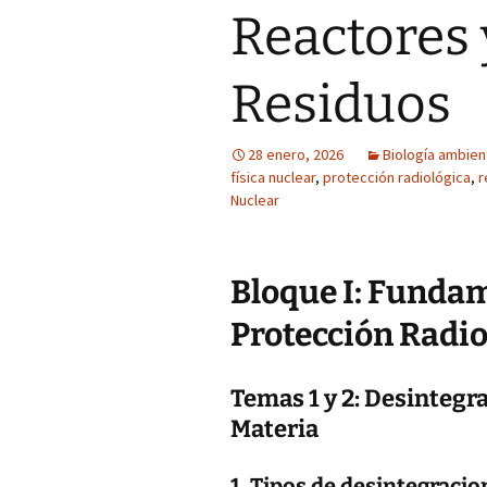
Reactores 
Residuos
28 enero, 2026
Biología ambien
física nuclear
,
protección radiológica
,
r
Nuclear
Bloque I: Fundam
Protección Radio
Temas 1 y 2: Desintegr
Materia
1. Tipos de desintegracio