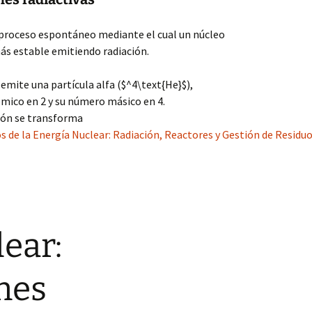
n proceso espontáneo mediante el cual un núcleo
ás estable emitiendo radiación.
o emite una partícula alfa ($^4\text{He}$),
ico en 2 y su número másico en 4.
rón se transforma
de la Energía Nuclear: Radiación, Reactores y Gestión de Residuo
lear:
nes