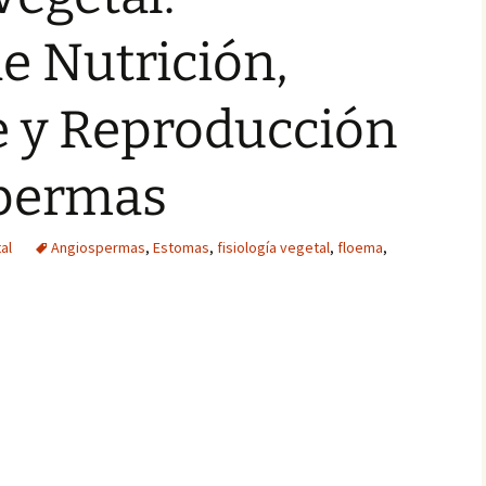
e Nutrición,
e y Reproducción
permas
al
Angiospermas
,
Estomas
,
fisiología vegetal
,
floema
,