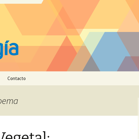
Contacto
loema
Vegetal: