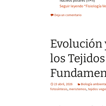
núcleos polares (n+n)
Seguir leyendo “Fisiología V
Deja un comentario
Evolución 
los Tejidos
Fundament
23 abril, 2026
Biología ambienta
fotosíntesis
,
meristemos
,
tejidos vege