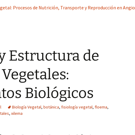
egetal: Procesos de Nutrición, Transporte y Reproducción en Angi
y Estructura de
 Vegetales:
os Biológicos
l
Biología Vegetal
,
botánica
,
fisiología vegetal
,
floema
,
tales
,
xilema