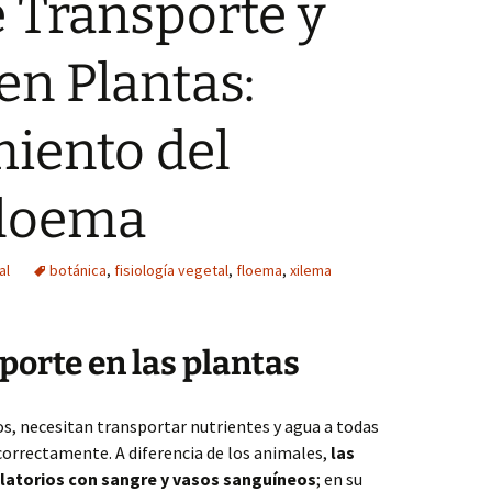
 Transporte y
en Plantas:
iento del
Floema
al
botánica
,
fisiología vegetal
,
floema
,
xilema
porte en las plantas
s, necesitan transportar nutrientes y agua a todas
 correctamente. A diferencia de los animales,
las
ulatorios con sangre y vasos sanguíneos
; en su