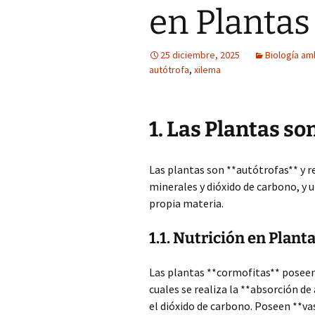
en Plantas
25 diciembre, 2025
Biología am
autótrofa
,
xilema
1. Las Plantas s
Las plantas son **autótrofas** y r
minerales y dióxido de carbono, y u
propia materia.
1.1. Nutrición en Plan
Las plantas **cormofitas** poseen 
cuales se realiza la **absorción de 
el dióxido de carbono. Poseen **v