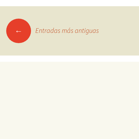
Ir
←
Entradas más antiguas
a
las
entradas