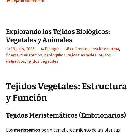
Deja un comentario
Explorando los Tejidos Biológicos:
Vegetales y Animales
19 junio, 2025
Biología
colénquima
,
esclerénquima
,
floema
,
meristemos
,
parénquima
,
tejidos animales
,
tejidos
definitivos
,
tejidos vegetales
Tejidos Vegetales: Estructura
y Función
Tejidos Meristemáticos (Embrionarios)
Los
meristemos
permiten el crecimiento de las plantas