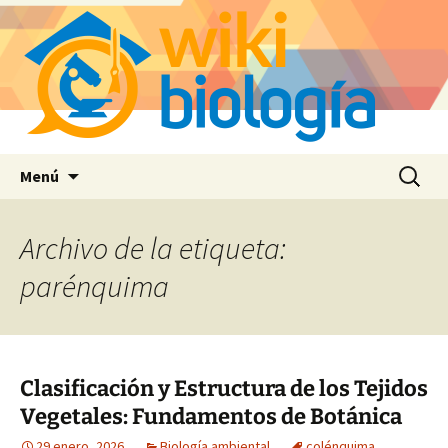
Saltar
Buscar:
Menú
al
contenido
Archivo de la etiqueta:
parénquima
Clasificación y Estructura de los Tejidos
Vegetales: Fundamentos de Botánica
29 enero, 2026
Biología ambiental
colénquima
,