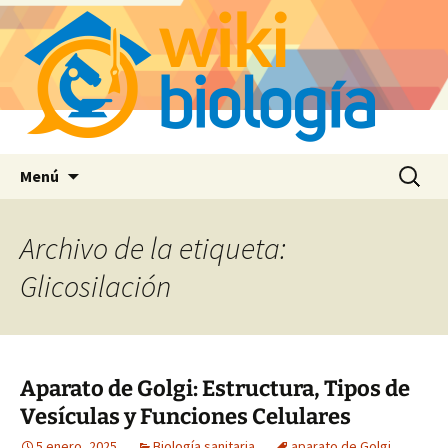
Saltar
Buscar:
Menú
al
contenido
Archivo de la etiqueta:
Glicosilación
Aparato de Golgi: Estructura, Tipos de
Vesículas y Funciones Celulares
5 enero, 2025
Biología sanitaria
aparato de Golgi
,