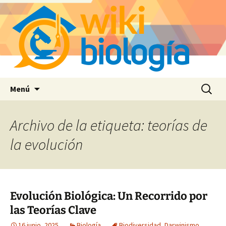
Saltar
Buscar:
Menú
al
contenido
Archivo de la etiqueta: teorías de
la evolución
Evolución Biológica: Un Recorrido por
las Teorías Clave
16 junio, 2025
Biología
Biodiversidad
,
Darwinismo
,