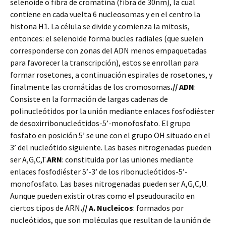
selenoide o fibra de cromatina (fibra de 30nm), la cual
contiene en cada vuelta 6 nucleosomas y en el centro la
histona H1. La célula se divide y comienza la mitosis,
entonces: el selenoide forma bucles radiales (que suelen
corresponderse con zonas del ADN menos empaquetadas
para favorecer la transcripción), estos se enrollan para
formar rosetones, a continuación espirales de rosetones, y
finalmente las cromátidas de los cromosomas
.//
ADN
:
Consiste en la formación de largas cadenas de
polinucleótidos por la unión mediante enlaces fosfodiéster
de desoxirribonucleótidos-5’-monofosfato. El grupo
fosfato en posición 5’ se une con el grupo OH situado en el
3’ del nucleótido siguiente. Las bases nitrogenadas pueden
ser A,G,C,T.
ARN
: constituida por las uniones mediante
enlaces fosfodiéster 5’-3’ de los ribonucleótidos-5’-
monofosfato. Las bases nitrogenadas pueden ser A,G,C,U.
Aunque pueden existir otras como el pseudouracilo en
ciertos tipos de ARN
.// A.
Nucleicos
: formados por
nucleótidos, que son moléculas que resultan de la unión de