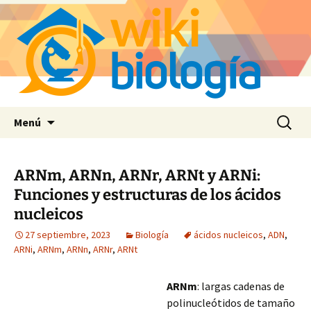
Saltar
Buscar:
Menú
al
contenido
ARNm, ARNn, ARNr, ARNt y ARNi:
Funciones y estructuras de los ácidos
nucleicos
27 septiembre, 2023
Biología
ácidos nucleicos
,
ADN
,
ARNi
,
ARNm
,
ARNn
,
ARNr
,
ARNt
ARNm
: largas cadenas de
polinucleótidos de tamaño