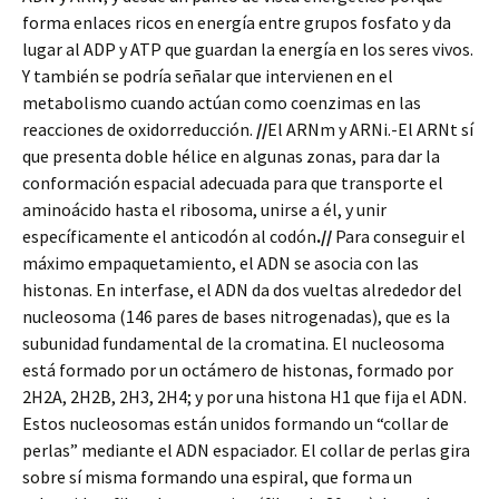
forma enlaces ricos en energía entre grupos fosfato y da
lugar al ADP y ATP que guardan la energía en los seres vivos.
Y también se podría señalar que intervienen en el
metabolismo cuando actúan como coenzimas en las
reacciones de oxidorreducción.
//
El ARNm y ARNi.-El ARNt sí
que presenta doble hélice en algunas zonas, para dar la
conformación espacial adecuada para que transporte el
aminoácido hasta el ribosoma, unirse a él, y unir
específicamente el anticodón al codón
.//
Para conseguir el
máximo empaquetamiento, el ADN se asocia con las
histonas. En interfase, el ADN da dos vueltas alrededor del
nucleosoma (146 pares de bases nitrogenadas), que es la
subunidad fundamental de la cromatina. El nucleosoma
está formado por un octámero de histonas, formado por
2H2A, 2H2B, 2H3, 2H4; y por una histona H1 que fija el ADN.
Estos nucleosomas están unidos formando un “collar de
perlas” mediante el ADN espaciador. El collar de perlas gira
sobre sí misma formando una espiral, que forma un