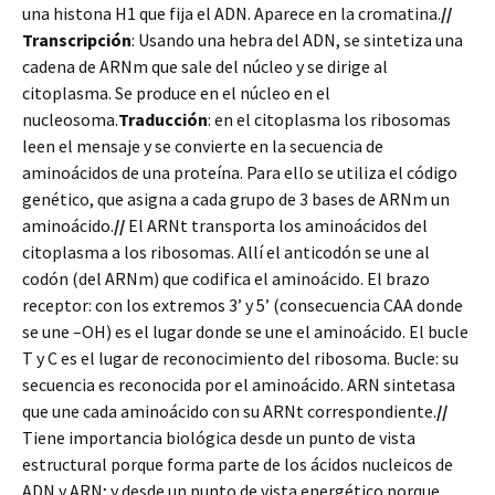
una histona H1 que fija el ADN. Aparece en la cromatina.
//
Transcripción
: Usando una hebra del ADN, se sintetiza una
cadena de ARNm que sale del núcleo y se dirige al
citoplasma. Se produce en el núcleo en el
nucleosoma.
Traducción
: en el citoplasma los ribosomas
leen el mensaje y se convierte en la secuencia de
aminoácidos de una proteína. Para ello se utiliza el código
genético, que asigna a cada grupo de 3 bases de ARNm un
aminoácido.
//
El ARNt transporta los aminoácidos del
citoplasma a los ribosomas. Allí el anticodón se une al
codón (del ARNm) que codifica el aminoácido. El brazo
receptor: con los extremos 3’ y 5’ (consecuencia CAA donde
se une –OH) es el lugar donde se une el aminoácido. El bucle
T y C es el lugar de reconocimiento del ribosoma. Bucle: su
secuencia es reconocida por el aminoácido. ARN sintetasa
que une cada aminoácido con su ARNt correspondiente.
//
Tiene importancia biológica desde un punto de vista
estructural porque forma parte de los ácidos nucleicos de
ADN y ARN; y desde un punto de vista energético porque