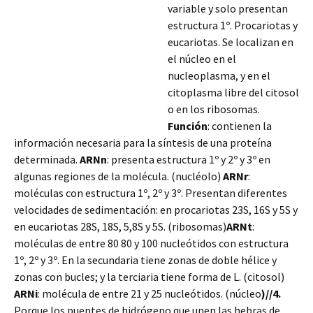
variable y solo presentan
estructura 1º. Procariotas y
eucariotas. Se localizan en
el núcleo en el
nucleoplasma, y en el
citoplasma libre del citosol
o en los ribosomas.
Función
: contienen la
información necesaria para la síntesis de una proteína
determinada.
ARNn
: presenta estructura 1º y 2º y 3º en
algunas regiones de la molécula. (nucléolo)
ARNr
:
moléculas con estructura 1º, 2º y 3º. Presentan diferentes
velocidades de sedimentación:
en procariotas 23S, 16S y 5S y
en eucariotas 28S, 18S, 5,8S y 5S. (ribosomas)
ARNt
:
moléculas de entre 80 80 y 100 nucleótidos con estructura
1º, 2º y 3º. En la secundaria tiene zonas de doble hélice y
zonas con bucles; y la terciaria tiene forma de L. (citosol)
ARNi
: molécula de entre 21 y 25 nucleótidos. (núcleo
)//4.
Porque los puentes de hidrógeno que unen las hebras de