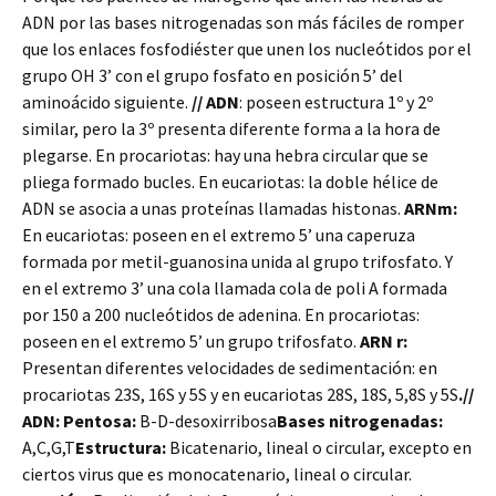
ADN por las bases nitrogenadas son más fáciles de romper
que los enlaces fosfodiéster que unen los nucleótidos por el
grupo OH 3’ con el grupo fosfato en posición 5’ del
aminoácido siguiente.
//
ADN
: poseen estructura 1º y 2º
similar, pero la 3º presenta diferente forma a la hora de
plegarse. En procariotas: hay una hebra circular que se
pliega formado bucles. En eucariotas: la doble hélice de
ADN se asocia a unas proteínas llamadas histonas.
ARNm:
En eucariotas: poseen en el extremo 5’ una caperuza
formada por metil-guanosina unida al grupo trifosfato. Y
en el extremo 3’ una cola llamada cola de poli A formada
por 150 a 200 nucleótidos de adenina. En procariotas:
poseen en el extremo 5’ un grupo trifosfato.
ARN r:
Presentan diferentes velocidades de sedimentación: en
procariotas 23S, 16S y 5S y en eucariotas 28S, 18S, 5,8S y 5S
.//
ADN: Pentosa:
B-D-desoxirribosa
Bases nitrogenadas:
A,C,G,T
Estructura:
Bicatenario, lineal o circular, excepto en
ciertos virus que es monocatenario, lineal o circular.