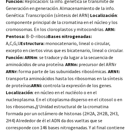
Función:
Replicación: la info. genética se transmite de
Generación en generación. Almacenamiento de la info.
Genética: Transcripción (síntesis del ARN)
Localización
:
componente principal de la cromatina en el núcleo y los
cromosomas. En los cloroplastos y mitocondrias.
ARN:
Pentosa:
B-D-ribosa
Bases nitrogenadas:
A,C,G,U
Estructura:
monocatenario, lineal o circular,
excepto en ciertos virus que es bicatenario, lineal o circular.
Función:
ARNm
: se traduce y da lugar a la secuencia de
aminoácidos de una proteína.
ARNn:
precursor del ARNr
ARNr:
forma parte de las subunidades ribosómicas.
ARNt:
transporta aminoácidos hasta los ribosomas en la síntesis
de proteínas
ARNi:
controla la expresión de los genes.
Localización
: en núcleo en el nucléolo o en el
nucleoplasma. En el citoplasma disperso en el citosol o en
los ribosomas
.//
Unidad estructural de la cromatina
formada por un octámero de histonas (2H2A, 2H2B, 2H3,
2H4) Alrededor de él el ADN da dos vueltas que se
corresponde con 146 bases nitrogenadas. Y al final contiene