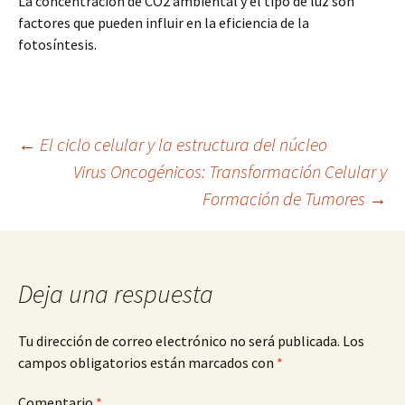
La concentración de CO2 ambiental y el tipo de luz son
factores que pueden influir en la eficiencia de la
fotosíntesis.
Navegación
←
El ciclo celular y la estructura del núcleo
Virus Oncogénicos: Transformación Celular y
Formación de Tumores
→
de
entradas
Deja una respuesta
Tu dirección de correo electrónico no será publicada.
Los
campos obligatorios están marcados con
*
Comentario
*