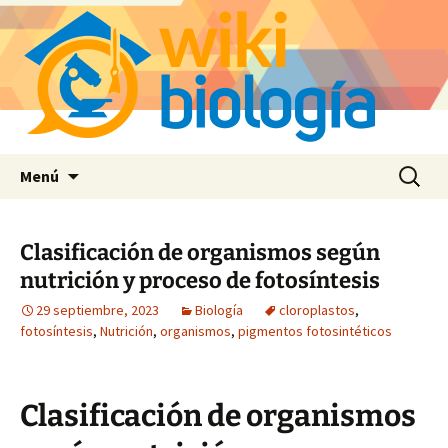
Saltar
Buscar:
Menú
al
contenido
Clasificación de organismos según
nutrición y proceso de fotosíntesis
29 septiembre, 2023
Biología
cloroplastos
,
fotosíntesis
,
Nutrición
,
organismos
,
pigmentos fotosintéticos
Clasificación de organismos