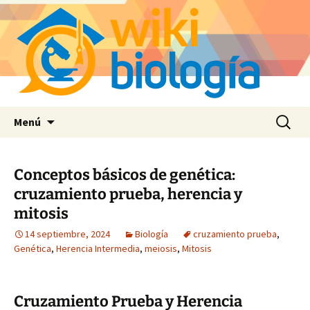
Saltar
Buscar:
Menú
al
contenido
Conceptos básicos de genética:
cruzamiento prueba, herencia y
mitosis
14 septiembre, 2024
Biología
cruzamiento prueba
,
Genética
,
Herencia Intermedia
,
meiosis
,
Mitosis
Cruzamiento Prueba y Herencia