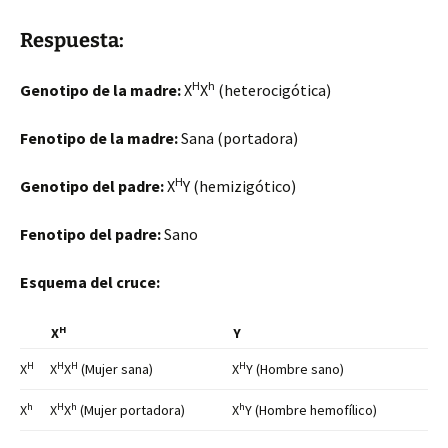
Respuesta:
H
h
Genotipo de la madre:
X
X
(heterocigótica)
Fenotipo de la madre:
Sana (portadora)
H
Genotipo del padre:
X
Y (hemizigótico)
Fenotipo del padre:
Sano
Esquema del cruce:
H
X
Y
H
H
H
H
X
X
X
(Mujer sana)
X
Y (Hombre sano)
h
H
h
h
X
X
X
(Mujer portadora)
X
Y (Hombre hemofílico)