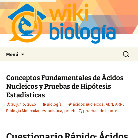
Saltar
Buscar:
Menú
al
contenido
Conceptos Fundamentales de Ácidos
Nucleicos y Pruebas de Hipótesis
Estadísticas
30 junio, 2026
Biología
ácidos nucleicos
,
ADN
,
ARN
,
Biología Molecular
,
estadística
,
prueba Z
,
pruebas de hipótesis
Cuestionario Rápido: Ácidos