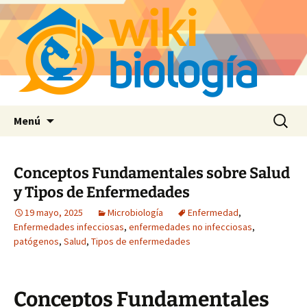
Saltar
Buscar:
Menú
al
contenido
Conceptos Fundamentales sobre Salud
y Tipos de Enfermedades
19 mayo, 2025
Microbiología
Enfermedad
,
Enfermedades infecciosas
,
enfermedades no infecciosas
,
patógenos
,
Salud
,
Tipos de enfermedades
Conceptos Fundamentales