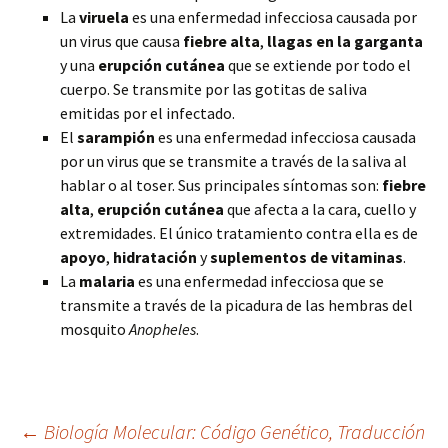
La
viruela
es una enfermedad infecciosa causada por
un virus que causa
fiebre alta
,
llagas en la garganta
y una
erupción cutánea
que se extiende por todo el
cuerpo. Se transmite por las gotitas de saliva
emitidas por el infectado.
El
sarampión
es una enfermedad infecciosa causada
por un virus que se transmite a través de la saliva al
hablar o al toser. Sus principales síntomas son:
fiebre
alta
,
erupción cutánea
que afecta a la cara, cuello y
extremidades. El único tratamiento contra ella es de
apoyo
,
hidratación
y
suplementos de vitaminas
.
La
malaria
es una enfermedad infecciosa que se
transmite a través de la picadura de las hembras del
mosquito
Anopheles
.
Navegación
←
Biología Molecular: Código Genético, Traducción