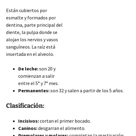
Están cubiertos por
esmalte y formados por
dentina, parte principal del
diente, la pulpa donde se
alojan los nervios y vasos
sanguíneos. La raíz está
insertada en el alveolo.
De leche:
son 20 y
comienzan a salir
entre el 5° y 7° mes.
Permanentes:
son 32 y salen a partir de los 5 años.
Clasificación:
Incisivos:
cortan el primer bocado.
Caninos:
desgarran el alimento.
Premolares y molares:
completan la masticación