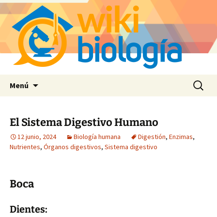
Saltar
Buscar:
Menú
al
contenido
El Sistema Digestivo Humano
12 junio, 2024
Biología humana
Digestión
,
Enzimas
,
Nutrientes
,
Órganos digestivos
,
Sistema digestivo
Boca
Dientes: