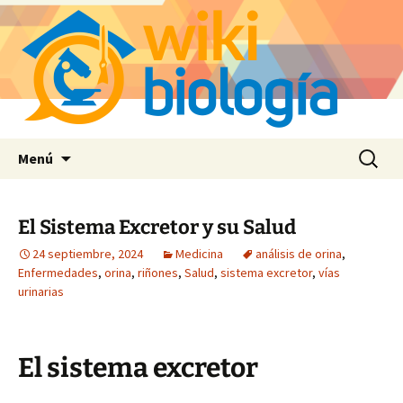
Saltar
Buscar:
Menú
al
contenido
El Sistema Excretor y su Salud
24 septiembre, 2024
Medicina
análisis de orina
,
Enfermedades
,
orina
,
riñones
,
Salud
,
sistema excretor
,
vías
urinarias
El sistema excretor