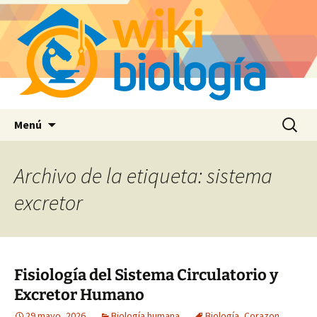
Saltar
Buscar:
Menú
al
contenido
Archivo de la etiqueta: sistema
excretor
Fisiología del Sistema Circulatorio y
Excretor Humano
29 mayo, 2026
Biología humana
Biología
,
Corazon
,