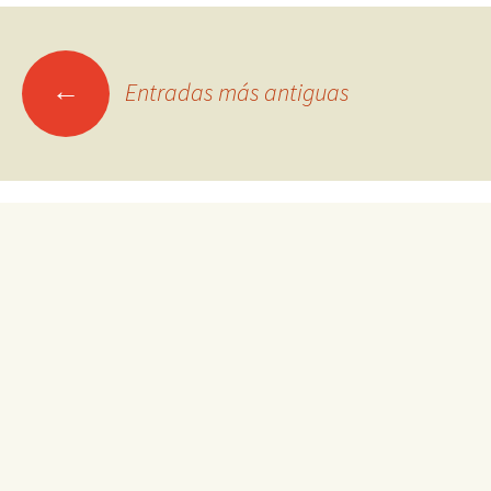
Ir
←
Entradas más antiguas
a
las
entradas