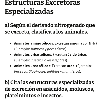
Estructuras Excretoras
Especializadas
a) Según el derivado nitrogenado que
se excreta, clasifica a los animales.
Animales aminotélicos
: Excretan
amoniaco
(NH₃).
(Ejemplo:
Moluscos
y
peces óseos
).
Animales uricotélicos
: Excretan
ácido úrico
.
(Ejemplo:
Insectos
,
aves
y
reptiles
).
Animales ureotélicos
: Excretan
urea
. (Ejemplo:
Peces cartilaginosos
,
anfibios
y
mamíferos
).
b) Cita las estructuras especializadas
de excreción en arácnidos, moluscos,
platelmintos e insectos.