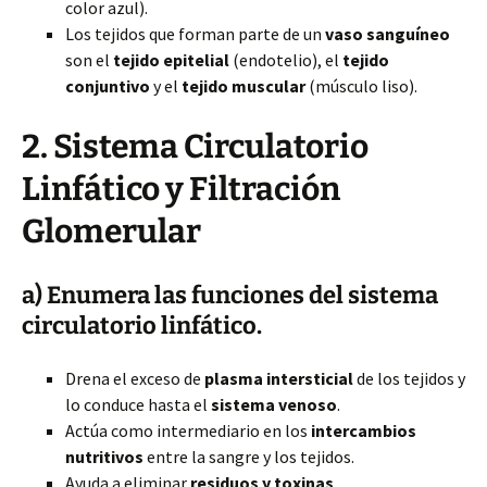
color azul).
Los tejidos que forman parte de un
vaso sanguíneo
son el
tejido epitelial
(endotelio)
, el
tejido
conjuntivo
y el
tejido muscular
(músculo liso).
2. Sistema Circulatorio
Linfático y Filtración
Glomerular
a) Enumera las funciones del sistema
circulatorio linfático.
Drena el exceso de
plasma intersticial
de los tejidos y
lo conduce hasta el
sistema venoso
.
Actúa como intermediario en los
intercambios
nutritivos
entre la sangre y los tejidos.
Ayuda a eliminar
residuos y toxinas
.