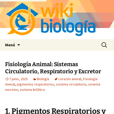
Saltar
Buscar:
Menú
al
contenido
Fisiología Animal: Sistemas
Circulatorio, Respiratorio y Excretor
7 junio, 2025
Biología
corazón animal
,
Fisiología
Animal
,
pigmentos respiratorios
,
sistema circulatorio
,
sistema
excretor
,
sistema linfático
1. Pigmentos Respiratorios y