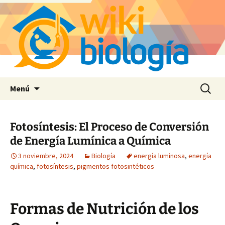
Saltar
Buscar:
Menú
al
contenido
Fotosíntesis: El Proceso de Conversión
de Energía Lumínica a Química
3 noviembre, 2024
Biología
energía luminosa
,
energía
química
,
fotosíntesis
,
pigmentos fotosintéticos
Formas de Nutrición de los