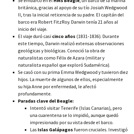
Se embarcó en el
HMS Beagle
, un barco de la marina
británica, gracias al apoyo de su tío Josiah Wedgwood
II, tras la inicial reticencia de su padre. El capitán del
barco era Robert FitzRoy. Darwin tenía 21 años al
inicio del viaje.
El viaje duró casi
cinco años
(1831-1836). Durante
este tiempo, Darwin realizó extensas observaciones
geológicas y biológicas. Conoció la obra de
naturalistas como Félix de Azara (militar y
naturalista español que exploró Sudamérica).
Se casó con su prima Emma Wedgwood y tuvieron diez
hijos. La muerte de algunos de ellos, especialmente
su hija Anne por enfermedad, le afectó
profundamente.
Paradas clave del Beagle:
Intentó visitar Tenerife (Islas Canarias), pero
una cuarentena se lo impidió, aunque quedó
impresionado por su vista desde el barco.
Las
Islas Galápagos
fueron cruciales. Investigó