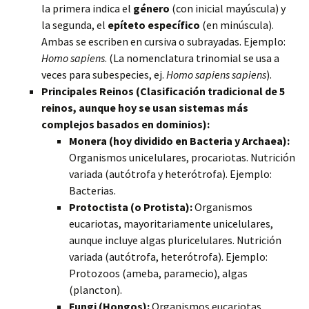
la primera indica el
género
(con inicial mayúscula) y
la segunda, el
epíteto específico
(en minúscula).
Ambas se escriben en cursiva o subrayadas. Ejemplo:
Homo sapiens
. (La nomenclatura trinomial se usa a
veces para subespecies, ej.
Homo sapiens sapiens
).
Principales Reinos (Clasificación tradicional de 5
reinos, aunque hoy se usan sistemas más
complejos basados en dominios):
Monera (hoy dividido en Bacteria y Archaea):
Organismos unicelulares, procariotas. Nutrición
variada (autótrofa y heterótrofa). Ejemplo:
Bacterias.
Protoctista (o Protista):
Organismos
eucariotas, mayoritariamente unicelulares,
aunque incluye algas pluricelulares. Nutrición
variada (autótrofa, heterótrofa). Ejemplo:
Protozoos (ameba, paramecio), algas
(plancton).
Fungi (Hongos):
Organismos eucariotas,