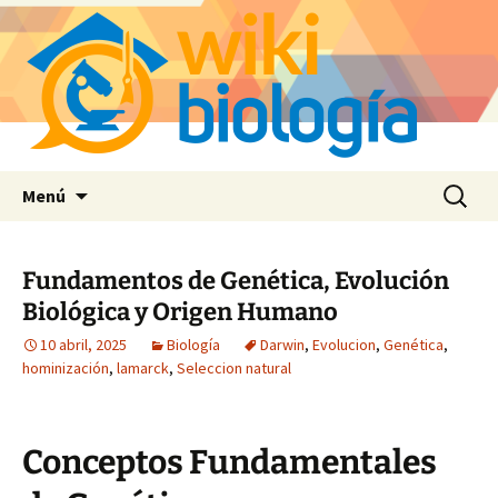
Saltar
Buscar:
Menú
al
contenido
Fundamentos de Genética, Evolución
Biológica y Origen Humano
10 abril, 2025
Biología
Darwin
,
Evolucion
,
Genética
,
hominización
,
lamarck
,
Seleccion natural
Conceptos Fundamentales