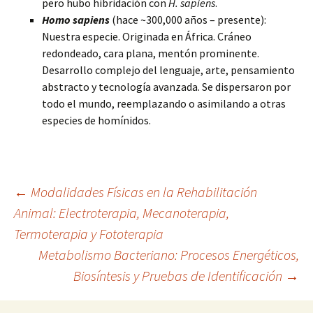
pero hubo hibridación con
H. sapiens
.
Homo sapiens
(hace ~300,000 años – presente):
Nuestra especie. Originada en África. Cráneo
redondeado, cara plana, mentón prominente.
Desarrollo complejo del lenguaje, arte, pensamiento
abstracto y tecnología avanzada. Se dispersaron por
todo el mundo, reemplazando o asimilando a otras
especies de homínidos.
Navegación
←
Modalidades Físicas en la Rehabilitación
Animal: Electroterapia, Mecanoterapia,
Termoterapia y Fototerapia
de
Metabolismo Bacteriano: Procesos Energéticos,
Biosíntesis y Pruebas de Identificación
→
entradas