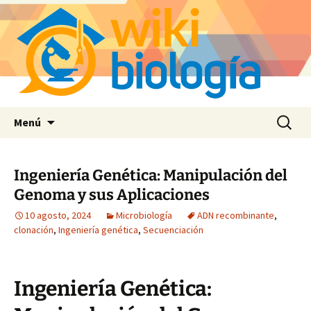
Saltar
Buscar:
Menú
al
contenido
Ingeniería Genética: Manipulación del
Genoma y sus Aplicaciones
10 agosto, 2024
Microbiología
ADN recombinante
,
clonación
,
Ingeniería genética
,
Secuenciación
Ingeniería Genética: