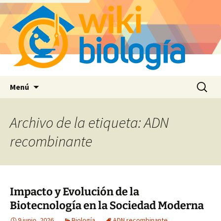
Saltar
Buscar:
Menú
al
contenido
Archivo de la etiqueta: ADN
recombinante
Impacto y Evolución de la
Biotecnología en la Sociedad Moderna
9 junio, 2026
Biología
ADN recombinante
,