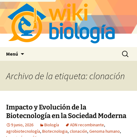
Saltar
Buscar:
Menú
al
contenido
Archivo de la etiqueta: clonación
Impacto y Evolución de la
Biotecnología en la Sociedad Moderna
9 junio, 2026
Biología
ADN recombinante
,
agrobiotecnología
,
Biotecnologia
,
clonación
,
Genoma humano
,