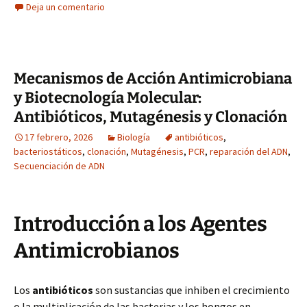
Deja un comentario
Mecanismos de Acción Antimicrobiana
y Biotecnología Molecular:
Antibióticos, Mutagénesis y Clonación
17 febrero, 2026
Biología
antibióticos
,
bacteriostáticos
,
clonación
,
Mutagénesis
,
PCR
,
reparación del ADN
,
Secuenciación de ADN
Introducción a los Agentes
Antimicrobianos
Los
antibióticos
son sustancias que inhiben el crecimiento
o la multiplicación de las bacterias y los hongos en