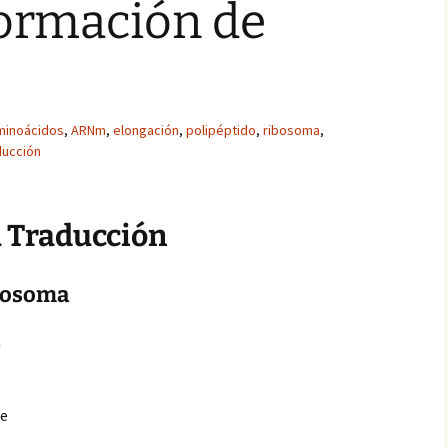
Formación de
minoácidos
,
ARNm
,
elongación
,
polipéptido
,
ribosoma
,
ducción
la Traducción
bosoma
a
re