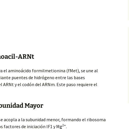
noacil-ARNt
a el aminoácido formilmetionina (fMet), se une al
iante puentes de hidrógeno entre las bases
l ARNt y el codón del ARNm. Este
paso requiere el
ubunidad Mayor
se acopla a la subunidad menor, formando el ribosoma
2+
s factores de iniciación IF1 y Mg
.