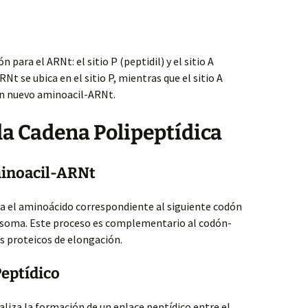
 para el ARNt: el sitio P (peptidil) y el sitio A
Nt se ubica en el sitio P, mientras que el sitio A
un nuevo aminoacil-ARNt.
 la Cadena Polipeptídica
inoacil-ARNt
a el aminoácido correspondiente al siguiente codón
ibosoma. Este proceso es complementario al codón-
s proteicos de elongación.
Peptídico
aliza la formación de un enlace peptídico entre el