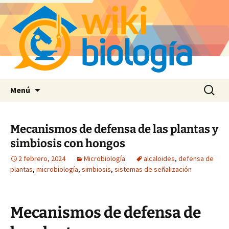
Saltar
Buscar:
Menú
al
contenido
Mecanismos de defensa de las plantas y
simbiosis con hongos
2 febrero, 2024
Microbiología
alcaloides
,
defensa de
plantas
,
microbiología
,
simbiosis
,
sistemas de señalización
Mecanismos de defensa de