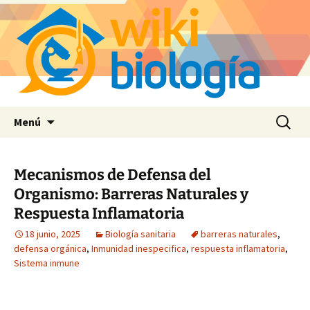
Saltar
Buscar:
Menú
al
contenido
Mecanismos de Defensa del
Organismo: Barreras Naturales y
Respuesta Inflamatoria
18 junio, 2025
Biología sanitaria
barreras naturales
,
defensa orgánica
,
Inmunidad inespecifica
,
respuesta inflamatoria
,
Sistema inmune