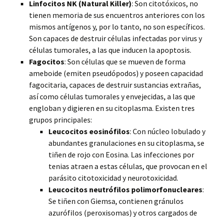
Linfocitos NK (Natural Killer)
: Son citotóxicos, no
tienen memoria de sus encuentros anteriores con los
mismos antígenos y, por lo tanto, no son específicos.
Son capaces de destruir células infectadas por virus y
células tumorales, a las que inducen la apoptosis.
Fagocitos
: Son células que se mueven de forma
ameboide (emiten pseudópodos) y poseen capacidad
fagocitaria, capaces de destruir sustancias extrañas,
así como células tumorales y envejecidas, a las que
engloban y digieren en su citoplasma. Existen tres
grupos principales:
Leucocitos eosinófilos
: Con núcleo lobulado y
abundantes granulaciones en su citoplasma, se
tiñen de rojo con Eosina. Las infecciones por
tenias atraen a estas células, que provocan en el
parásito citotoxicidad y neurotoxicidad.
Leucocitos neutrófilos polimorfonucleares
:
Se tiñen con Giemsa, contienen gránulos
azurófilos (peroxisomas) y otros cargados de