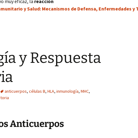
o muy eficaz, la
reacción
nmunitario y Salud: Mecanismos de Defensa, Enfermedades y 
ía y Respuesta
ia
anticuerpos
,
células B
,
HLA
,
inmunología
,
MHC
,
toria
los Anticuerpos