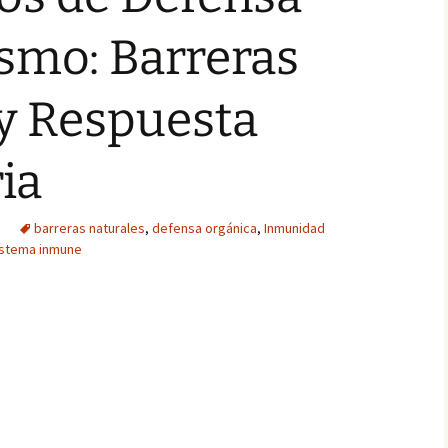
smo: Barreras
y Respuesta
ia
barreras naturales
,
defensa orgánica
,
Inmunidad
istema inmune