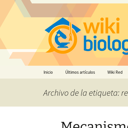
Saltar
Inicio
Últimos artículos
Wiki Red
al
contenido
Archivo de la etiqueta: 
Mecanismo