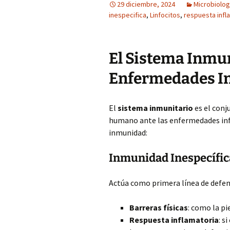
29 diciembre, 2024
Microbiolog
inespecifica
,
Linfocitos
,
respuesta infl
El Sistema Inmun
Enfermedades In
El
sistema inmunitario
es el conj
humano ante las enfermedades infe
inmunidad:
Inmunidad Inespecífic
Actúa como primera línea de defens
Barreras físicas
: como la pi
Respuesta inflamatoria
: s