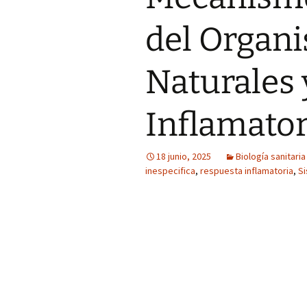
del Organi
Naturales 
Inflamator
18 junio, 2025
Biología sanitaria
inespecifica
,
respuesta inflamatoria
,
S