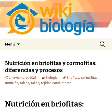
Saltar
Buscar:
Menú
al
contenido
Nutrición en briofitas y cormofitas:
diferencias y procesos
1 noviembre, 2023
Biología
Briofitas
,
cormofitas
,
Nutrición
,
raíces
,
tallos
,
tejidos conductores
Nutrición en briofitas: